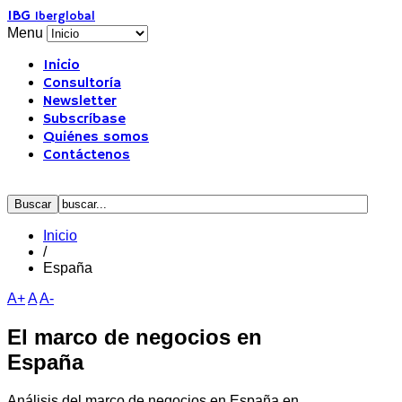
IBG
Iberglobal
Menu
Inicio
Consultoría
Newsletter
Subscríbase
Quiénes somos
Contáctenos
Inicio
/
España
A+
A
A-
El marco de negocios en
España
Análisis del marco de negocios en España en