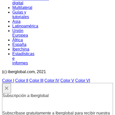
digital
Multilateral
Guías y
tutoriales
Asia
Latinoamérica
Unión
Europea
África
España
Iberchina
Estadísticas
e
informes
(c) iberglobal.com, 2021
Color I
Color II
Color III
Color IV
Color V
Color VI
×
Subscripción a Iberglobal
Subscríbase gratuitamente a Iberglobal para recibir nuestra