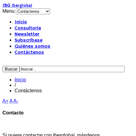
IBG
Iberglobal
Menu
Inicio
Consultoría
Newsletter
Subscríbase
Quiénes somos
Contáctenos
Inicio
/
Contáctenos
A+
A
A-
Contacto
Si quiere contactar con Iberglobal, mándenos