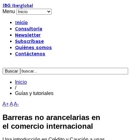
IBG
Iberglobal
Menu
Inicio
Consultoría
Newsletter
Subscríbase
Quiénes somos
Contáctenos
Inicio
/
Guías y tutoriales
A+
A
A-
Barreras no arancelarias en
el comercio internacional
Una introducción en Crédito y Caución a unas