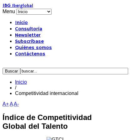
IBG
Iberglobal
Menu
Inicio
Consultoría
Newsletter
Subscríbase
Quiénes somos
Contáctenos
Inicio
/
Competitividad internacional
A+
A
A-
Índice de Competitividad
Global del Talento