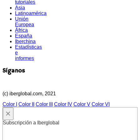
tutoriales
Asia
Latinoamérica
Unión
Europea
África
España
Iberchina
Estadísticas
e
informes
Síganos
(c) iberglobal.com, 2021
Color I
Color II
Color III
Color IV
Color V
Color VI
×
Subscripción a Iberglobal