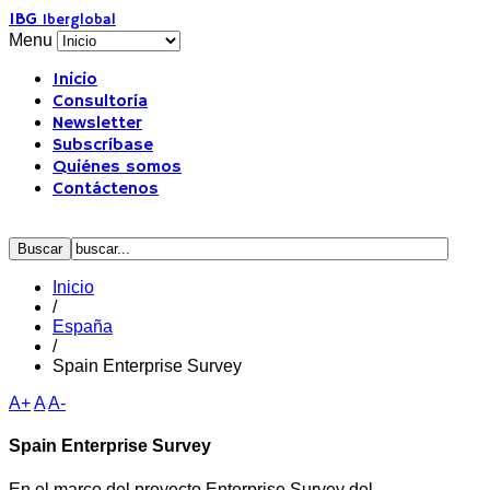
IBG
Iberglobal
Menu
Inicio
Consultoría
Newsletter
Subscríbase
Quiénes somos
Contáctenos
Inicio
/
España
/
Spain Enterprise Survey
A+
A
A-
Spain Enterprise Survey
En el marco del proyecto Enterprise Survey del