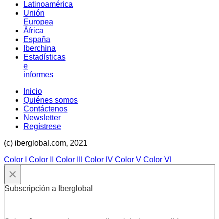
Latinoamérica
Unión
Europea
África
España
Iberchina
Estadísticas
e
informes
Inicio
Quiénes somos
Contáctenos
Newsletter
Regístrese
(c) iberglobal.com, 2021
Color I
Color II
Color III
Color IV
Color V
Color VI
×
Subscripción a Iberglobal