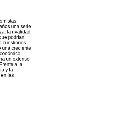
nomistas,
 años una serie
a, la rivalidad
 que podrían
n cuestiones
o una creciente
 económica
cha un extenso
Frente a la
ia y la
 en las