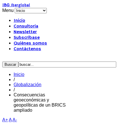
IBG
Iberglobal
Menu
Inicio
Consultoría
Newsletter
Subscríbase
Quiénes somos
Contáctenos
Inicio
/
Globalización
/
Consecuencias
geoeconómicas y
geopolíticas de un BRICS
ampliado
A+
A
A-