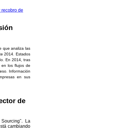
y recobro de
sión
e que analiza las
nte 2014. Estados
do. En 2014, tras
en los flujos de
eso. Información
empresas en sus
ector de
 Sourcing". La
 está cambiando