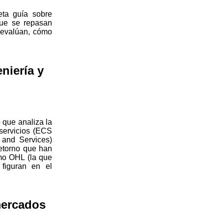
eta guía sobre
ue se repasan
 evalúan, cómo
niería y
 que analiza la
 servicios (ECS
 and Services)
etorno que han
omo OHL (la que
 figuran en el
mercados