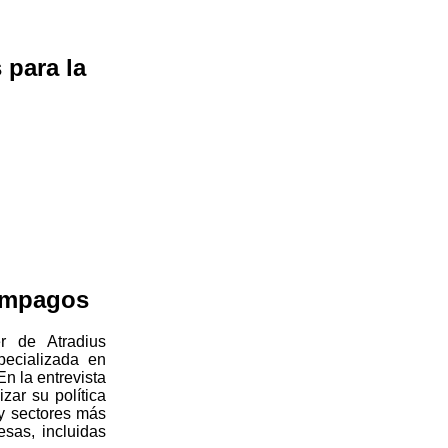
 para la
 impagos
er de Atradius
pecializada en
n la entrevista
ar su política
y sectores más
esas, incluidas