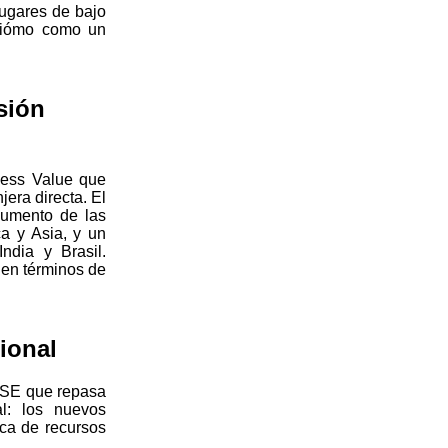
lugares de bajo
aciómo como un
sión
iness Value que
jera directa. El
aumento de las
a y Asia, y un
ndia y Brasil.
 en términos de
ional
IESE que repasa
al: los nuevos
tica de recursos