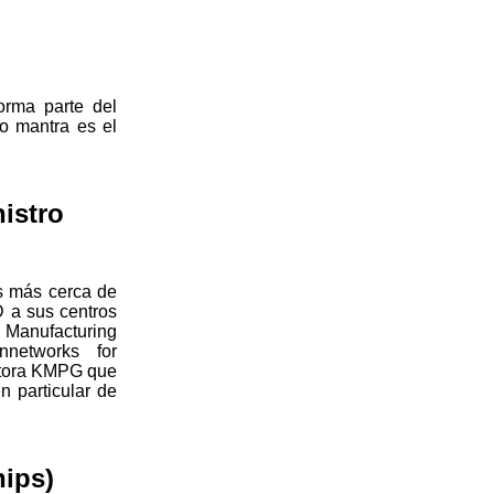
orma parte del
o mantra es el
istro
s más cerca de
D a sus centros
 Manufacturing
nnetworks for
ultora KMPG que
n particular de
hips)