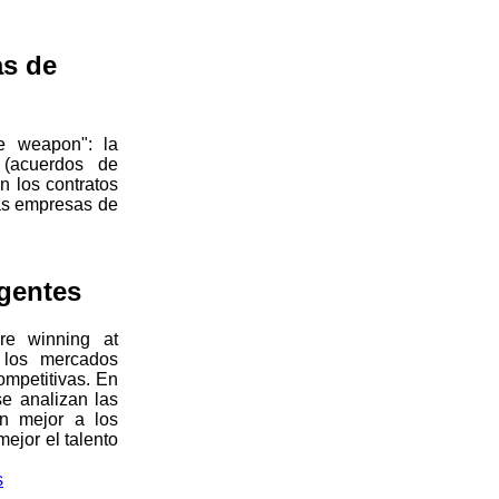
as de
ve weapon": la
 (acuerdos de
n los contratos
las empresas de
rgentes
re winning at
 los mercados
ompetitivas. En
e analizan las
n mejor a los
ejor el talento
s