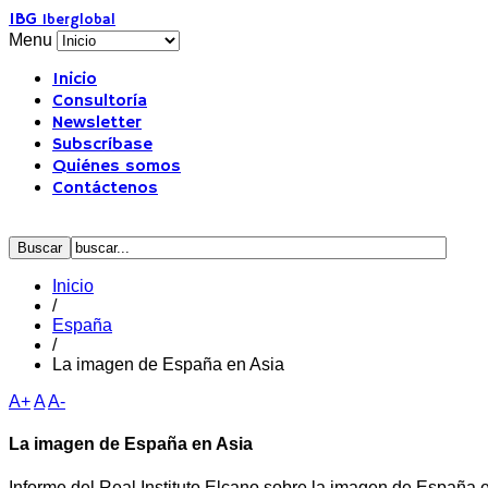
IBG
Iberglobal
Menu
Inicio
Consultoría
Newsletter
Subscríbase
Quiénes somos
Contáctenos
Inicio
/
España
/
La imagen de España en Asia
A+
A
A-
La imagen de España en Asia
Informe del Real Instituto Elcano sobre la imagen de España e