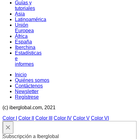
Guías y
tutoriales
Asia
Latinoamérica
Unión
Europea
África
España
Iberchina
Estadísticas
e
informes
Inicio
Quiénes somos
Contáctenos
Newsletter
Regístrese
(c) iberglobal.com, 2021
Color I
Color II
Color III
Color IV
Color V
Color VI
×
Subscripción a Iberglobal