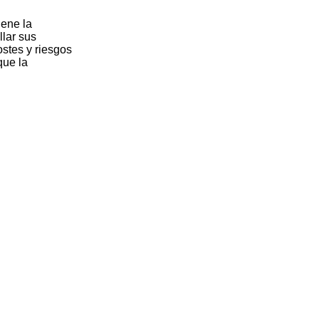
iene la
lar sus
ostes y riesgos
que la