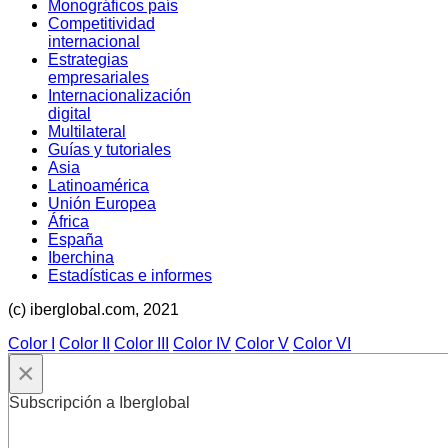
Monográficos país
Competitividad
internacional
Estrategias
empresariales
Internacionalización
digital
Multilateral
Guías y tutoriales
Asia
Latinoamérica
Unión Europea
África
España
Iberchina
Estadísticas e informes
(c) iberglobal.com, 2021
Color I
Color II
Color III
Color IV
Color V
Color VI
×
Subscripción a Iberglobal