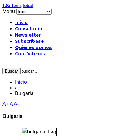
IBG
Iberglobal
Menu
Inicio
Consultoría
Newsletter
Subscríbase
Quiénes somos
Contáctenos
Inicio
/
Bulgaria
A+
A
A-
Bulgaria