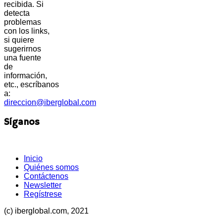
recibida. Si
detecta
problemas
con los links,
si quiere
sugerirnos
una fuente
de
información,
etc., escríbanos
a:
direccion@iberglobal.com
Síganos
Inicio
Quiénes somos
Contáctenos
Newsletter
Regístrese
(c) iberglobal.com, 2021