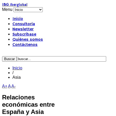
IBG
Iberglobal
Menu
Inicio
Consultoría
Newsletter
Subscríbase
Quiénes somos
Contáctenos
Inicio
/
Asia
A+
A
A-
Relaciones
económicas entre
España y Asia