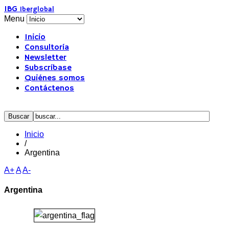
IBG
Iberglobal
Menu
Inicio
Consultoría
Newsletter
Subscríbase
Quiénes somos
Contáctenos
Inicio
/
Argentina
A+
A
A-
Argentina