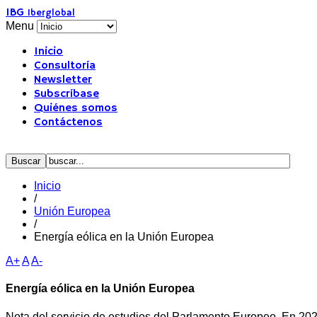
IBG
Iberglobal
Menu
Inicio
Consultoría
Newsletter
Subscríbase
Quiénes somos
Contáctenos
Inicio
/
Unión Europea
/
Energía eólica en la Unión Europea
A+
A
A-
Energía eólica en la Unión Europea
Nota del servicio de estudios del Parlamento Europeo. En 2022