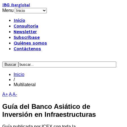
IBG
Iberglobal
Menu
Inicio
Consultoría
Newsletter
Subscríbase
Quiénes somos
Contáctenos
Inicio
/
Multilateral
A+
A
A-
Guía del Banco Asiático de
Inversión en Infraestructuras
Guía publicada por ICEX con toda la