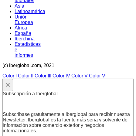
tutoriales
Asia
Latinoamérica
Unión
Europea
África
España
Iberchina
Estadísticas
e
informes
(c) iberglobal.com, 2021
Color I
Color II
Color III
Color IV
Color V
Color VI
×
Subscripción a Iberglobal
Subscríbase gratuitamente a Iberglobal para recibir nuestra
Newsletter. Iberglobal es la fuente más seria y solvente de
información sobre comercio exterior y negocios
internacionales.