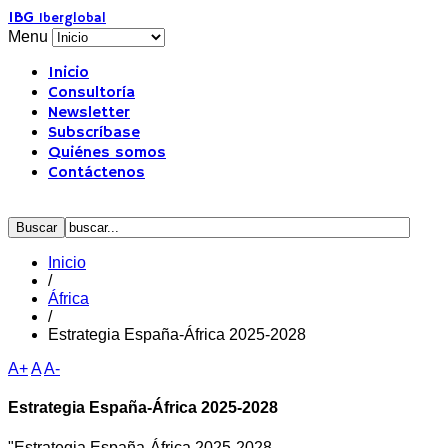
IBG
Iberglobal
Menu
Inicio
Consultoría
Newsletter
Subscríbase
Quiénes somos
Contáctenos
Inicio
/
África
/
Estrategia España-África 2025-2028
A+
A
A-
Estrategia España-África 2025-2028
"Estrategia España-África 2025-2028.